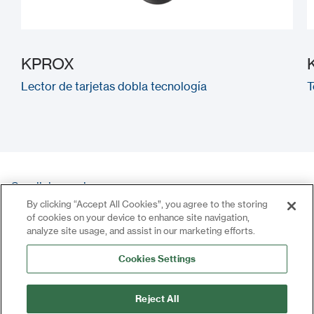
KPROX
Lector de tarjetas dobla tecnología
T
Condiciones de uso
By clicking “Accept All Cookies”, you agree to the storing
Política de privacidad
of cookies on your device to enhance site navigation,
Contacto
analyze site usage, and assist in our marketing efforts.
Iniciar sesión
Cookies Settings
Reject All