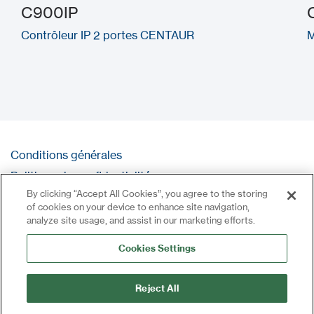
C900IP
Contrôleur IP 2 portes CENTAUR
M
Conditions générales
Politique de confidentialité
By clicking “Accept All Cookies”, you agree to the storing
Contact
of cookies on your device to enhance site navigation,
Se connecter
analyze site usage, and assist in our marketing efforts.
Plan du site
Cookies Settings
Reject All