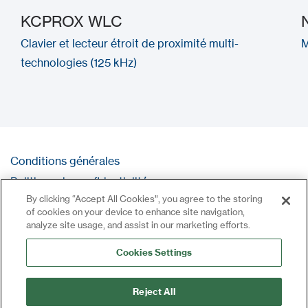
KCPROX WLC
Clavier et lecteur étroit de proximité multi-
M
technologies (125 kHz)
Conditions générales
Politique de confidentialité
By clicking “Accept All Cookies”, you agree to the storing
Contact
of cookies on your device to enhance site navigation,
Se connecter
analyze site usage, and assist in our marketing efforts.
Plan du site
Cookies Settings
Reject All