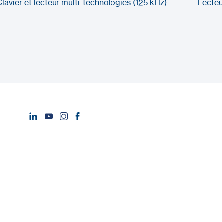
Clavier et lecteur multi-technologies (125 kHz)
Lecteu