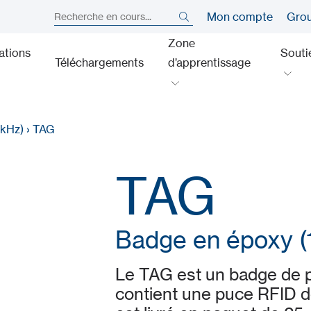
Mon compte
Gro
Zone
ations
Souti
Téléchargements
d’apprentissage
 kHz)
›
TAG
TAG
Badge en époxy (
Le TAG est un badge de p
contient une puce RFID de