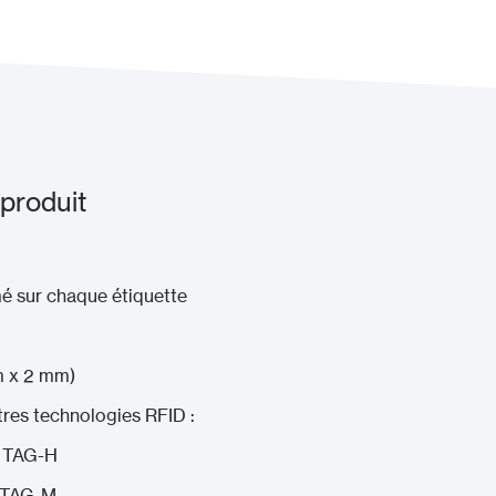
 produit
é sur chaque étiquette
m x 2 mm)
res technologies RFID :
: TAG-H
: TAG-M