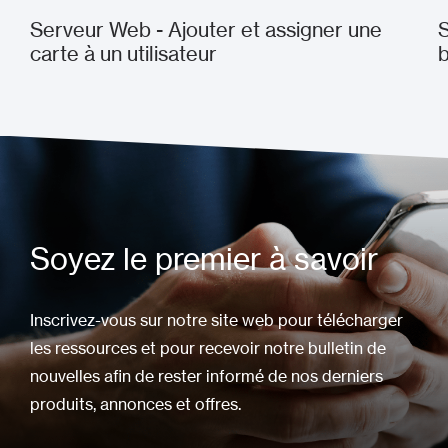
Serveur Web - Ajouter et assigner une
S
carte à un utilisateur
Soyez le premier à savoir
Inscrivez-vous sur notre site web pour télécharger
les ressources et pour recevoir notre bulletin de
nouvelles afin de rester informé de nos derniers
produits, annonces et offres.