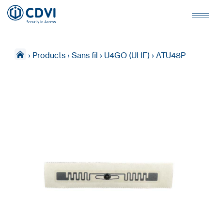
›
Products
›
Sans fil
›
U4GO (UHF)
›
ATU48P