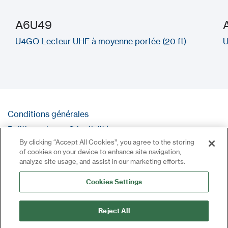
A6U49
U4GO Lecteur UHF à moyenne portée (20 ft)
U
Conditions générales
Politique de confidentialité
By clicking “Accept All Cookies”, you agree to the storing
Contact
of cookies on your device to enhance site navigation,
Se connecter
analyze site usage, and assist in our marketing efforts.
Plan du site
Cookies Settings
Reject All