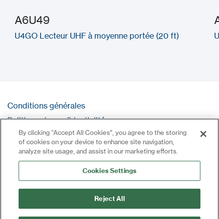
A6U49
U4GO Lecteur UHF à moyenne portée (20 ft)
U
Conditions générales
Politique de confidentialité
By clicking “Accept All Cookies”, you agree to the storing
Contact
of cookies on your device to enhance site navigation,
Se connecter
analyze site usage, and assist in our marketing efforts.
Plan du site
Cookies Settings
Reject All