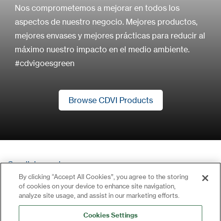
Nos comprometemos a mejorar en todos los
aspectos de nuestro negocio. Mejores productos,
mejores envases y mejores prácticas para reducir al
máximo nuestro impacto en el medio ambiente.
#cdvigoesgreen
Browse CDVI Products
Browse CDVI Products
Condiciones de uso
By clicking “Accept All Cookies”, you agree to the storing
Política de privacidad
of cookies on your device to enhance site navigation,
Contacto
analyze site usage, and assist in our marketing efforts.
Iniciar sesión
Cookies Settings